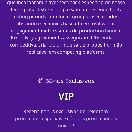
que incorporam player feedback específico de nossa
demografia. Estes slots passam por extended beta
testing periods com focus groups selecionados,
iterando mechanics baseado em real-world
engagement metrics antes de production launch.
Exclusivity agreements asseguram differentiation
competitiva, criando unique value proposition não
replicável em competing platforms.
🎁 Bônus Exclusivos
VIP
Receba bônus exclusivos do Telegram,
promoções especiais e códigos promocionais
únicos!