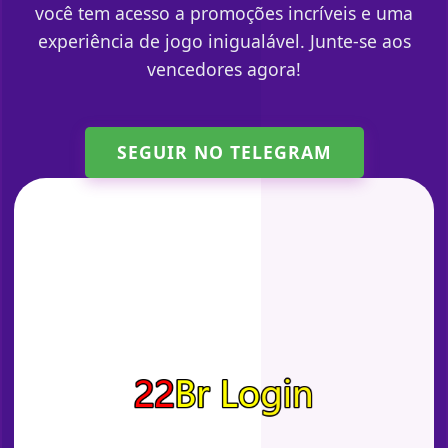
você tem acesso a promoções incríveis e uma
experiência de jogo inigualável. Junte-se aos
vencedores agora!
SEGUIR NO TELEGRAM