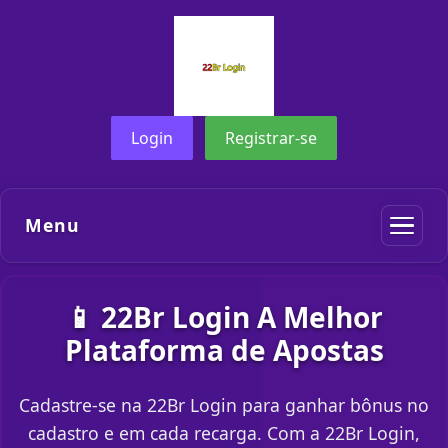
Login
Registrar-se
Menu
📱 22Br Login A Melhor
Plataforma de Apostas
Cadastre-se na 22Br Login para ganhar bônus no
cadastro e em cada recarga. Com a 22Br Login,