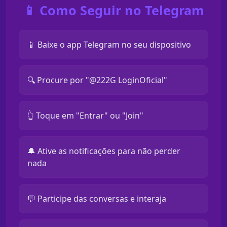
📱 Como Seguir no Telegram
📱 Baixe o app Telegram no seu dispositivo
🔍 Procure por "@222G LoginOficial"
👆 Toque em "Entrar" ou "Join"
🔔 Ative as notificações para não perder
nada
💬 Participe das conversas e interaja