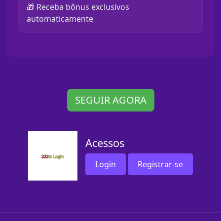
🎁 Receba bônus exclusivos
automaticamente
SEGUIR AGORA
Acessos
Login
Registrar-se