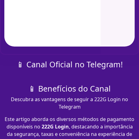
📱 Canal Oficial no Telegram!
📱 Benefícios do Canal
Descubra as vantagens de seguir a 222G Login no
Telegram
Este artigo aborda os diversos métodos de pagamento
disponíveis no
222G Login
, destacando a importância
da segurança, taxas e conveniência na experiência de