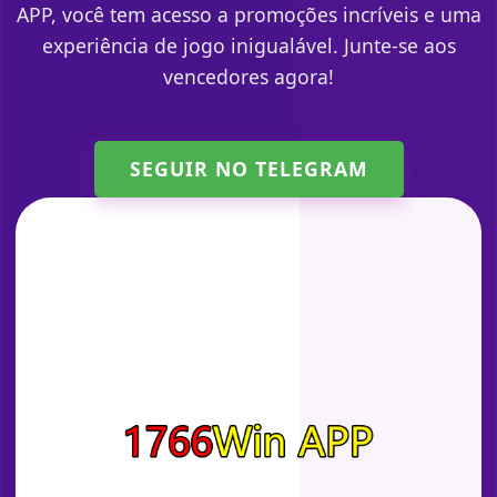
APP, você tem acesso a promoções incríveis e uma
experiência de jogo inigualável. Junte-se aos
vencedores agora!
SEGUIR NO TELEGRAM