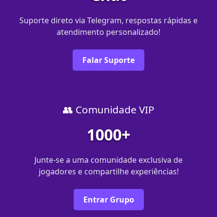
Suporte direto via Telegram, respostas rápidas e
atendimento personalizado!
Falar Suporte
👥 Comunidade VIP
1000+
Junte-se a uma comunidade exclusiva de
jogadores e compartilhe experiências!
Entrar Grupo