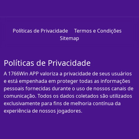
Políticas de Privacidade
Termos e Condições
Sitemap
Políticas de Privacidade
A 1766Win APP valoriza a privacidade de seus usuários
e está empenhada em proteger todas as informações
pessoais fornecidas durante o uso de nossos canais de
comunicação. Todos os dados coletados são utilizados
exclusivamente para fins de melhoria contínua da
experiência de nossos jogadores.