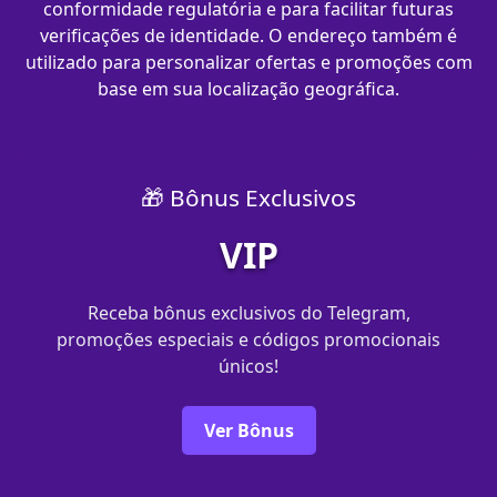
conformidade regulatória e para facilitar futuras
verificações de identidade. O endereço também é
utilizado para personalizar ofertas e promoções com
base em sua localização geográfica.
🎁 Bônus Exclusivos
VIP
Receba bônus exclusivos do Telegram,
promoções especiais e códigos promocionais
únicos!
Ver Bônus