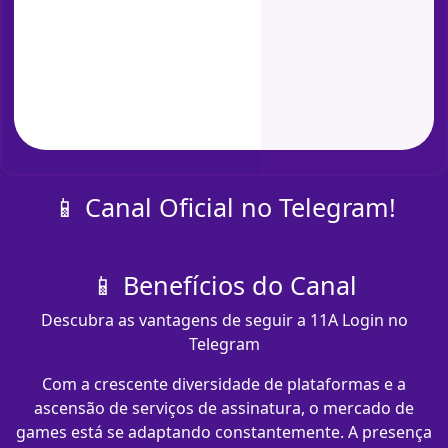
📱 Canal Oficial no Telegram!
📱 Benefícios do Canal
Descubra as vantagens de seguir a 11A Login no
Telegram
Com a crescente diversidade de plataformas e a
ascensão de serviços de assinatura, o mercado de
games está se adaptando constantemente. A presença