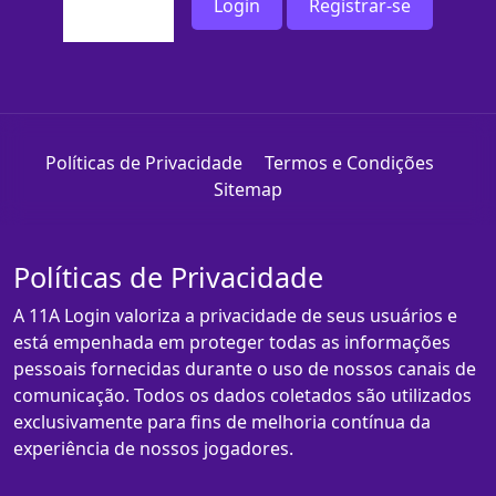
Login
Registrar-se
Políticas de Privacidade
Termos e Condições
Sitemap
Políticas de Privacidade
A 11A Login valoriza a privacidade de seus usuários e
está empenhada em proteger todas as informações
pessoais fornecidas durante o uso de nossos canais de
comunicação. Todos os dados coletados são utilizados
exclusivamente para fins de melhoria contínua da
experiência de nossos jogadores.