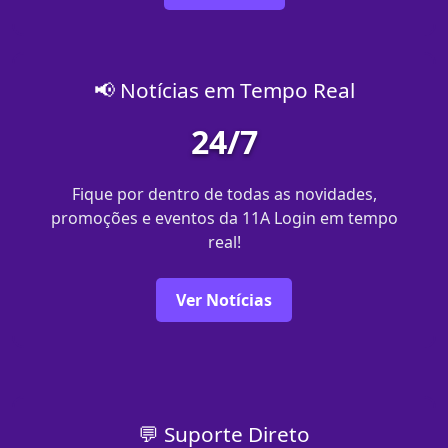
📢 Notícias em Tempo Real
24/7
Fique por dentro de todas as novidades,
promoções e eventos da 11A Login em tempo
real!
Ver Notícias
💬 Suporte Direto