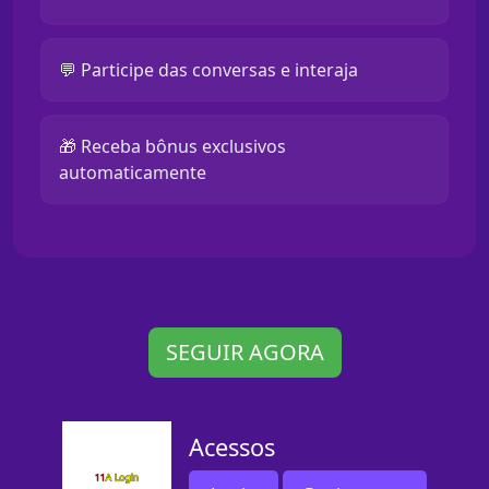
💬 Participe das conversas e interaja
🎁 Receba bônus exclusivos
automaticamente
SEGUIR AGORA
Acessos