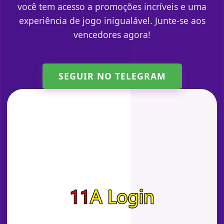
você tem acesso a promoções incríveis e uma
experiência de jogo inigualável. Junte-se aos
vencedores agora!
SEGUIR NO TELEGRAM