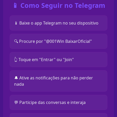
📱 Como Seguir no Telegram
📱 Baixe o app Telegram no seu dispositivo
🔍 Procure por "@001Win BaixarOficial"
👆 Toque em "Entrar" ou "Join"
🔔 Ative as notificações para não perder
nada
💬 Participe das conversas e interaja