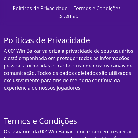
Políticas de Privacidade
Termos e Condições
Sitemap
Políticas de Privacidade
A 001Win Baixar valoriza a privacidade de seus usuários
e está empenhada em proteger todas as informações
pessoais fornecidas durante o uso de nossos canais de
comunicação. Todos os dados coletados são utilizados
exclusivamente para fins de melhoria contínua da
experiência de nossos jogadores.
Termos e Condições
Os usuários da 001Win Baixar concordam em respeitar